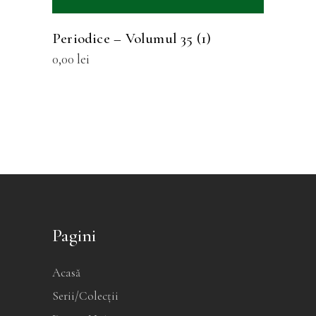
pot
fi
Periodice – Volumul 35 (1)
alese
0,00
lei
în
pagina
produsului.
Pagini
Acasă
Serii/Colecții