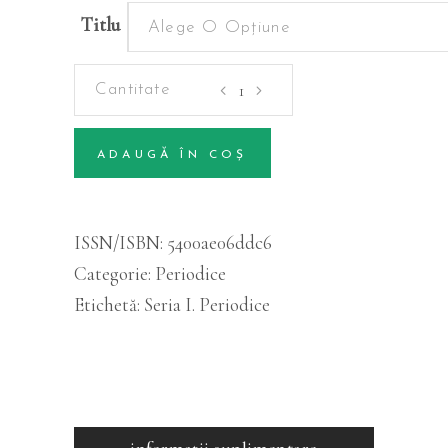
Titlu
Alege O Opțiune
Periodice
-
Volumul
ADAUGĂ ÎN COȘ
23
Alternative:
(2)
cantitatea
ISSN/ISBN:
5400ae06ddc6
Categorie:
Periodice
Etichetă:
Seria I. Periodice
informații suplimentare