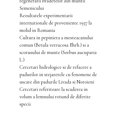
regenerarii bradetelor din muntii
Semenicului
Rezultatele experimentarii
internationale de proveniente 1937 la
molid in Romania
Cultura in pepiniera a mesteacanului
comun (Betula verrucosa Ehrh.) si a
scorusului de munte (Sorbus aucuparia
L.)
Cercetari hidrologice si de refacere a
padurilor in stejaretele cu fenomene de
uscare din padurile Livada si Noroieni
Cercetari referitoare la scaderea in
volum a lemnului rotund de diferite
specii