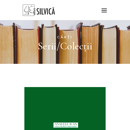
CĂRȚI
Serii/Colecții