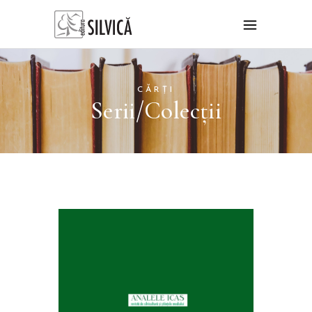
CĂRȚI
Serii/Colecții