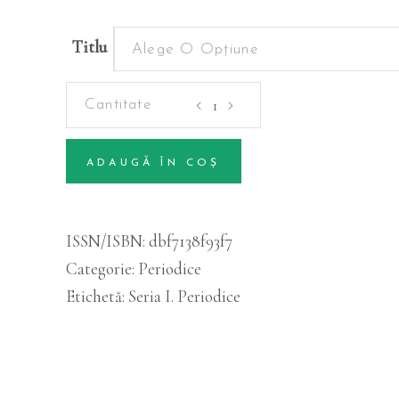
Titlu
Alege O Opțiune
Periodice
-
Volumul
ADAUGĂ ÎN COȘ
10
Alternative:
(1)
cantitatea
ISSN/ISBN:
dbf7138f93f7
Categorie:
Periodice
Etichetă:
Seria I. Periodice