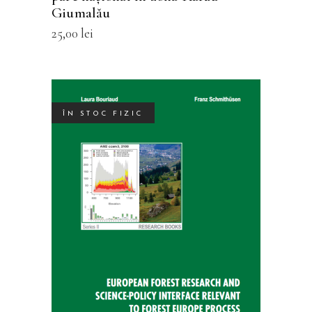
Giumalău
25,00
lei
ÎN STOC FIZIC
SELECTEAZĂ OPȚIUNILE