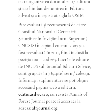
cu reorganizarea din anul 2007, editura
şi-a schimbat denumirea în Editura
Silvică și a înregistrat sigla la OSIM.
Este evaluată și recunoscută de către
Consiliul Naţional al Cercetării
Ştiinţifice în Învăţământul Superior (
CNCSIS) începând cu anul 2007 și a
fost reevaluată în 2011, fiind inclusă la
poziția 100 – cod 263. Lucrările editate
de INCDS sub brandul Editurii Silvice,
sunt grupate în 7 (șapte) serii / colecţii.
Informații suplimentare se pot obține
accesând pagina web a editurii:
editurasilvica.ro
, iar revista Annals of
Forest Journal poate fi accesată la
adresa:
afrjournal.org
.