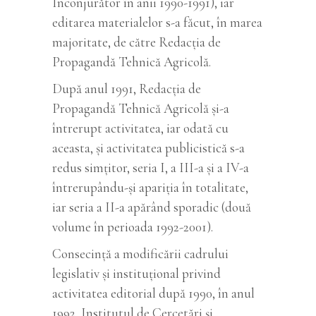
Înconjurător în anii 1990-1991), iar
editarea materialelor s-a făcut, în marea
majoritate, de către Redacţia de
Propagandă Tehnică Agricolă.
După anul 1991, Redacţia de
Propagandă Tehnică Agricolă şi-a
întrerupt activitatea, iar odată cu
aceasta, şi activitatea publicistică s-a
redus simţitor, seria I, a III-a şi a IV-a
întrerupându-şi apariţia în totalitate,
iar seria a II-a apărând sporadic (două
volume în perioada 1992-2001).
Consecinţă a modificării cadrului
legislativ şi instituţional privind
activitatea editorial după 1990, în anul
1992, Institutul de Cercetări și