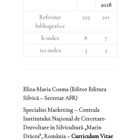
2018
Referințe
229
201
bibliografice
h-index
8
7
i10-index
5
5
Eliza-Maria Cosma (Editor Editura
Silvică – Secretar AFR)
Specialist Marketing – Centrala
Institutului Național de Cercetare-
Dezvoltare în Silvicultură „Marin
Drăcea”, România –
Curriculum Vitae