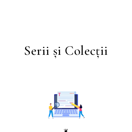
Serii și Colecții
❦