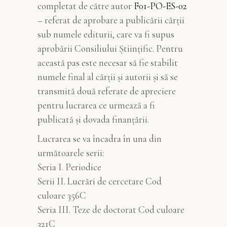
completat de către autor
F01-PO-ES-02
– referat de aprobare a publicării cărții
sub numele editurii, care va fi supus
aprobării Consiliului Științific. Pentru
această pas este necesar să fie stabilit
numele final al cărții și autorii și să se
transmită două referate de apreciere
pentru lucrarea ce urmează a fi
publicată și dovada finanțării.
Lucrarea se va încadra în una din
următoarele serii:
Seria I. Periodice
Serii II. Lucrări de cercetare Cod
culoare 356C
Seria III. Teze de doctorat Cod culoare
321C