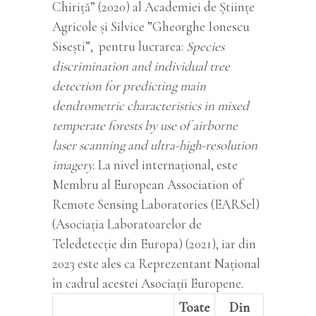
Chiriță” (2020) al Academiei de Științe
Agricole și Silvice ”Gheorghe Ionescu
Sisești”, pentru lucrarea:
Species
discrimination and individual tree
detection for predicting main
dendrometric characteristics in mixed
temperate forests by use of airborne
laser scanning and ultra-high-resolution
imagery.
La nivel internațional, este
Membru al European Association of
Remote Sensing Laboratories (EARSel)
(Asociația Laboratoarelor de
Teledetecție din Europa) (2021), iar din
2023 este ales ca Reprezentant Național
în cadrul acestei Asociații Europene.
Toate
Din