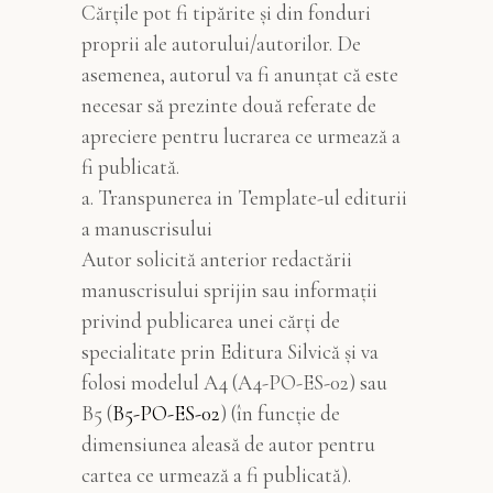
Cărțile pot fi tipărite și din fonduri
proprii ale autorului/autorilor. De
asemenea, autorul va fi anunțat că este
necesar să prezinte două referate de
apreciere pentru lucrarea ce urmează a
fi publicată.
a. Transpunerea in Template-ul editurii
a manuscrisului
Autor solicită anterior redactării
manuscrisului sprijin sau informații
privind publicarea unei cărți de
specialitate prin Editura Silvică și va
folosi modelul A4 (A4-PO-ES-02) sau
B5 (
B5-PO-ES-02
) (în funcție de
dimensiunea aleasă de autor pentru
cartea ce urmează a fi publicată).