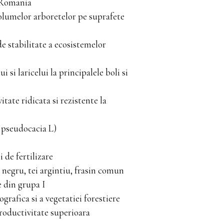
n Romania
 volumelor arboretelor pe suprafete
e stabilitate a ecosistemelor
 si laricelui la principalele boli si
tate ridicata si rezistente la
 pseudocacia L)
 de fertilizare
n negru, tei argintiu, frasin comun
e din grupa I
grafica si a vegetatiei forestiere
productivitate superioara