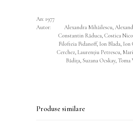
An
1977
Autor
Alexandra Mihăilescu, Alexand
Constantin Răduca, Costica Nicol
Filofteia Fidanoff, Ion Blada, Ion
Cerchez, Laurențiu Petrescu, Mari
Bădița, Suzana Ocskay, Toma Vă
Produse similare