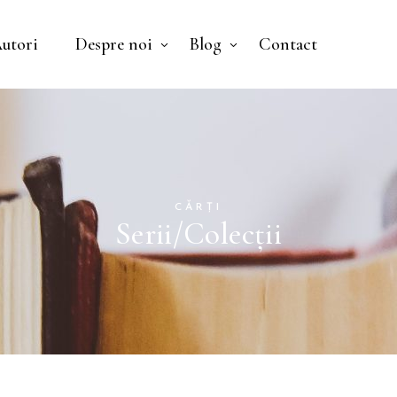
utori
Despre noi
Blog
Contact
Nu ai niciun pr
CĂRȚI
Serii/Colecții