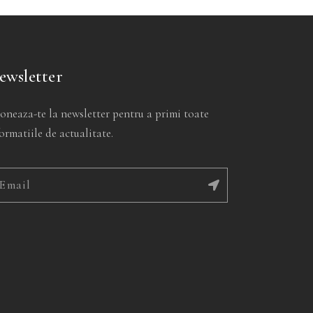
.
produsului.
produsului.
ewsletter
oneaza-te la newsletter pentru a primi toate
ormatiile de actualitate.
ernative: