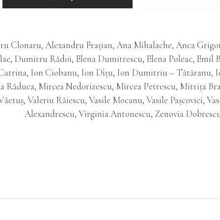
ru Clonaru, Alexandru Frațian, Ana Mihalache, Anca Grigo
ae, Dumitru Rădoi, Elena Dumitrescu, Elena Poleac, Emil Bîr
 Catrina, Ion Ciobanu, Ion Dîțu, Ion Dumitriu – Tătăranu, Io
a Răduca, Mircea Nedorizescu, Mircea Petrescu, Mitrița Br
etuș, Valeriu Răiescu, Vasile Mocanu, Vasile Pașcovici, Vas
Alexandrescu, Virginia Antonescu, Zenovia Dobresc