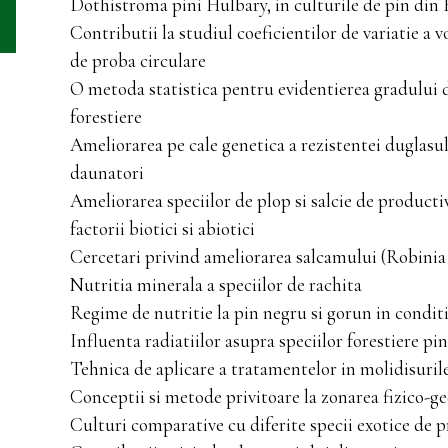
Dothistroma pini Hulbary, in culturile de pin di
Contributii la studiul coeficientilor de variatie a
de proba circulare
O metoda statistica pentru evidentierea gradului d
forestiere
Ameliorarea pe cale genetica a rezistentei duglasului
daunatori
Ameliorarea speciilor de plop si salcie de productivi
factorii biotici si abiotici
Cercetari privind ameliorarea salcamului (Robinia
Nutritia minerala a speciilor de rachita
Regime de nutritie la pin negru si gorun in conditii
Influenta radiatiilor asupra speciilor forestiere pi
Tehnica de aplicare a tratamentelor in molidisuril
Conceptii si metode privitoare la zonarea fizico-geo
Culturi comparative cu diferite specii exotice de 