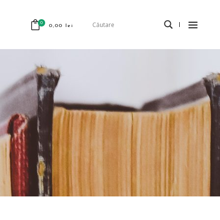
0
0,00
lei
odus în coș.