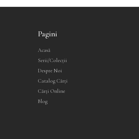
produsului.
p
Pagini
Acasă
Serii/Colecții
Despre Noi
Catalog Cărți
Cărți Online
Blog