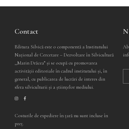
rodusului.
produsului.
produsului
Contact
N
Editura Silvică este o componentă a Institutului
Ab
Național de Cercetare – Dezvoltare în Silvicultură
inf
,,Marin Drăcea” și se ocupă cu promovarea
activității editoriale în cadrul institutului și, în
general, cu publicarea de lucrări de interes din
sfera silviculturii și a științelor mediului.
Alt
Costurile de expediere în ţară nu sunt incluse în
preţ.