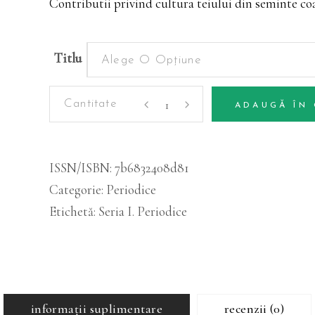
Contributii privind cultura teiului din seminte co
Titlu
Alege O Opțiune
Periodice
ADAUGĂ ÎN
-
Alternative:
Volumul
34
ISSN/ISBN:
7b6832408d81
(1)
Categorie:
Periodice
cantitatea
Etichetă:
Seria I. Periodice
informații suplimentare
recenzii (0)