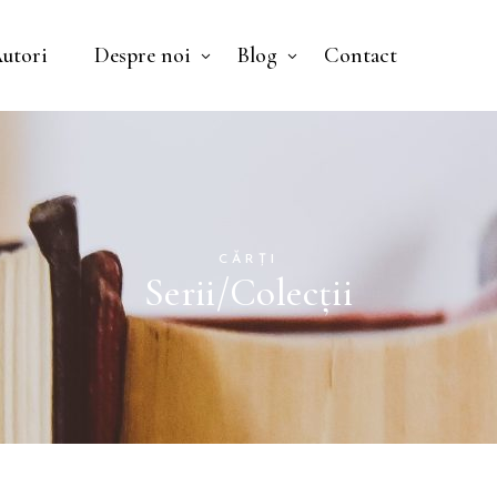
utori
Despre noi
Blog
Contact
Nu ai niciun pr
CĂRȚI
Serii/Colecții