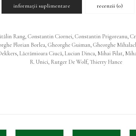
informații suplimentare
recenzii (0)
tălin Rang, Constantin Ciornei, Constantin Prigoreanu, Cr
orghe Florian Borlea, Gheorghe Guiman, Gheorghe Mihalache
Dekkers, Lăcrămioara Ciucă, Lucian Dinca, Mihai Filat, Mi
R. Unici, Rutger De Wolf, Thierry Hance