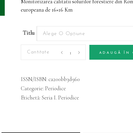
Monitorizarea calitatii solurilor forestiere din Ro
europeana de 16×16 Km
Titlu
Alege O Opțiune
Periodice
ADAUGĂ ÎN
-
Alternative:
Volumul
47
ISSN/ISBN:
ca200bb3d960
(1)
Categorie:
Periodice
cantitatea
Etichetă:
Seria I. Periodice