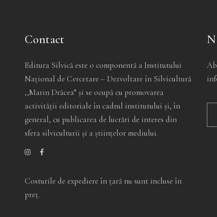
Contact
N
Editura Silvică este o componentă a Institutului
Ab
Național de Cercetare – Dezvoltare în Silvicultură
inf
,,Marin Drăcea” și se ocupă cu promovarea
activității editoriale în cadrul institutului și, în
general, cu publicarea de lucrări de interes din
sfera silviculturii și a științelor mediului.
Alt
Costurile de expediere în ţară nu sunt incluse în
preţ.