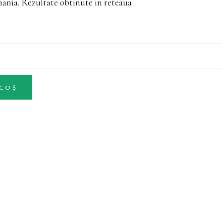
mania. Rezultate obtinute in reteaua
 COȘ