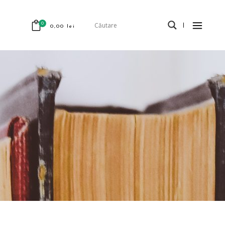
0
0,00
lei
odus în coș.