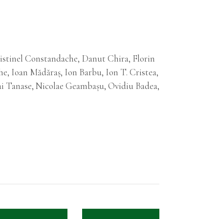
istinel Constandache, Danut Chira, Florin
, Ioan Mădăraș, Ion Barbu, Ion T. Cristea,
hai Tanase, Nicolae Geambașu, Ovidiu Badea,