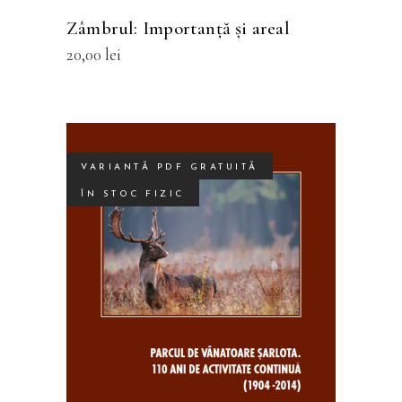
fi
Zâmbrul: Importanţă şi areal
alese
20,00
lei
în
pagina
produsului.
VARIANTĂ PDF GRATUITĂ
ÎN STOC FIZIC
Acest
SELECTEAZĂ OPȚIUNILE
produs
are
mai
multe