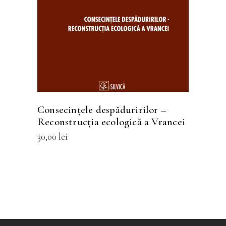
produs
are
mai
multe
variații.
Opțiunile
pot
fi
Consecințele despăduririlor –
alese
Reconstrucția ecologică a Vrancei
în
30,00
lei
pagina
produsului.