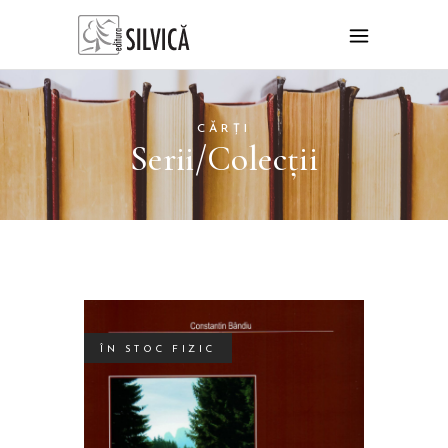
CĂRȚI
Serii/Colecții
ÎN STOC FIZIC