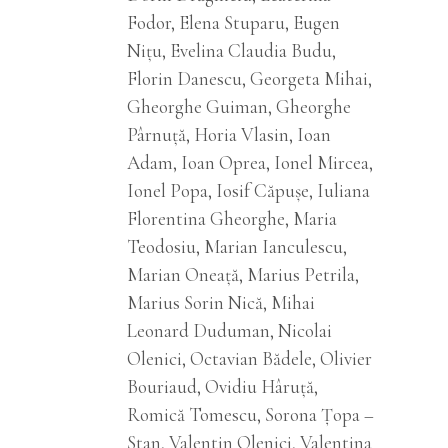
Fodor, Elena Stuparu, Eugen
Nițu, Evelina Claudia Budu,
Florin Danescu, Georgeta Mihai,
Gheorghe Guiman, Gheorghe
Pârnuţă, Horia Vlasin, Ioan
Adam, Ioan Oprea, Ionel Mircea,
Ionel Popa, Iosif Căpușe, Iuliana
Florentina Gheorghe, Maria
Teodosiu, Marian Ianculescu,
Marian Oneață, Marius Petrila,
Marius Sorin Nică, Mihai
Leonard Duduman, Nicolai
Olenici, Octavian Bădele, Olivier
Bouriaud, Ovidiu Hâruță,
Romică Tomescu, Sorona Țopa –
Stan, Valentin Olenici, Valentina