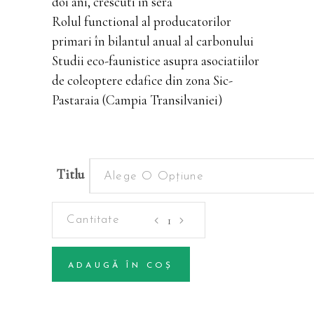
doi ani, crescuti in seră
Rolul functional al producatorilor
primari în bilantul anual al carbonului
Studii eco-faunistice asupra asociatiilor
de coleoptere edafice din zona Sic-
Pastaraia (Campia Transilvaniei)
Titlu
Alege O Opțiune
Periodice
-
Volumul
ADAUGĂ ÎN COȘ
50
Alternative:
(1)
cantitatea