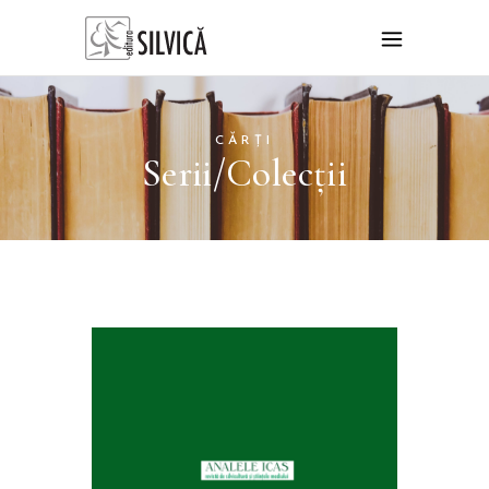
CĂRȚI
Serii/Colecții