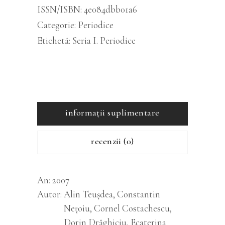
ISSN/ISBN:
4e084dbb01a6
Categorie:
Periodice
Etichetă:
Seria I. Periodice
informații suplimentare
recenzii (0)
An
2007
Autor
Alin Teușdea, Constantin
Nețoiu, Cornel Costachescu,
Dorin Drăghiciu, Ecaterina