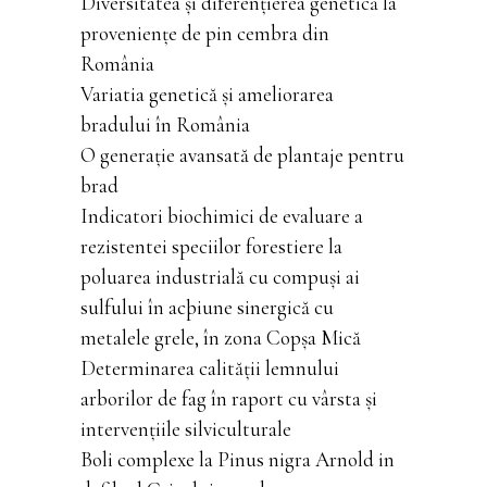
Diversitatea și diferențierea genetică la
proveniențe de pin cembra din
România
Variatia genetică și ameliorarea
bradului în România
O generație avansată de plantaje pentru
brad
Indicatori biochimici de evaluare a
rezistentei speciilor forestiere la
poluarea industrială cu compuși ai
sulfului în acþiune sinergică cu
metalele grele, în zona Copșa Mică
Determinarea calității lemnului
arborilor de fag în raport cu vârsta și
intervențiile silviculturale
Boli complexe la Pinus nigra Arnold in