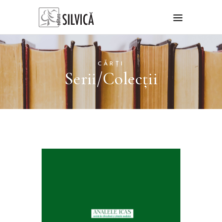
CĂRȚI
Serii/Colecții