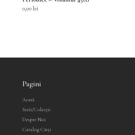
alese
0,00
lei
în
pagina
produsului.
Pagini
Acasă
Serii/Colecții
Despre Noi
Catalog Cărți