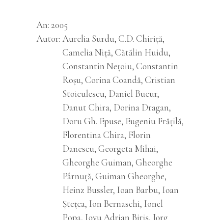
An
2005
Autor
Aurelia Surdu, C.D. Chiriță,
Camelia Niță, Cătălin Huidu,
Constantin Nețoiu, Constantin
Roșu, Corina Coandă, Cristian
Stoiculescu, Daniel Bucur,
Danut Chira, Dorina Dragan,
Doru Gh. Epuse, Eugeniu Frățilă,
Florentina Chira, Florin
Danescu, Georgeta Mihai,
Gheorghe Guiman, Gheorghe
Pârnuţă, Guiman Gheorghe,
Heinz Bussler, Ioan Barbu, Ioan
Ștețca, Ion Bernaschi, Ionel
Popa, Iovu Adrian Biris, Jorg