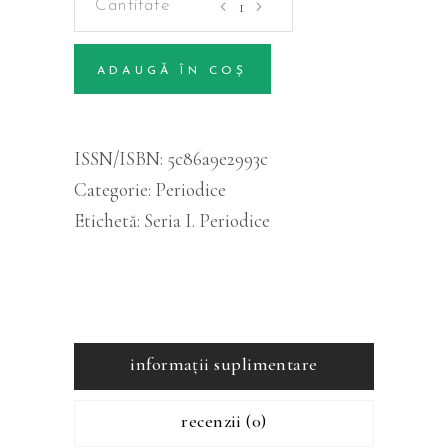
-
Volumul
ADAUGĂ ÎN COȘ
48
Alternative:
(1)
cantitatea
ISSN/ISBN:
5c86a9e2993c
Categorie:
Periodice
Etichetă:
Seria I. Periodice
informații suplimentare
recenzii (0)