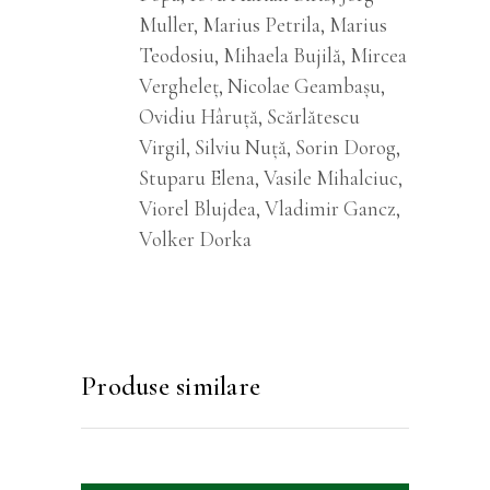
Muller, Marius Petrila, Marius
Teodosiu, Mihaela Bujilă, Mircea
Vergheleț, Nicolae Geambașu,
Ovidiu Hâruță, Scărlătescu
Virgil, Silviu Nuță, Sorin Dorog,
Stuparu Elena, Vasile Mihalciuc,
Viorel Blujdea, Vladimir Gancz,
Volker Dorka
Produse similare