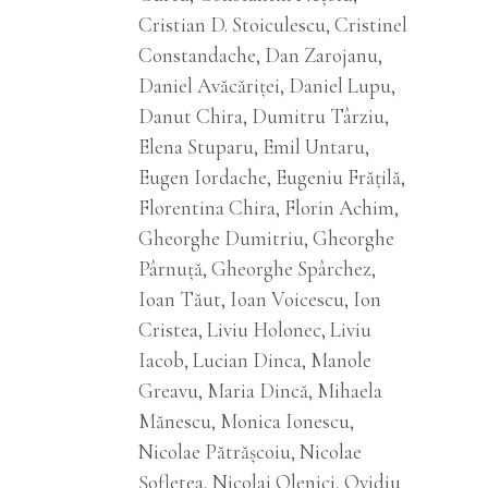
Cristian D. Stoiculescu, Cristinel
Constandache, Dan Zarojanu,
Daniel Avăcăriței, Daniel Lupu,
Danut Chira, Dumitru Târziu,
Elena Stuparu, Emil Untaru,
Eugen Iordache, Eugeniu Frățilă,
Florentina Chira, Florin Achim,
Gheorghe Dumitriu, Gheorghe
Pârnuţă, Gheorghe Spârchez,
Ioan Tăut, Ioan Voicescu, Ion
Cristea, Liviu Holonec, Liviu
Iacob, Lucian Dinca, Manole
Greavu, Maria Dincă, Mihaela
Mănescu, Monica Ionescu,
Nicolae Pătrășcoiu, Nicolae
Șofletea, Nicolai Olenici, Ovidiu