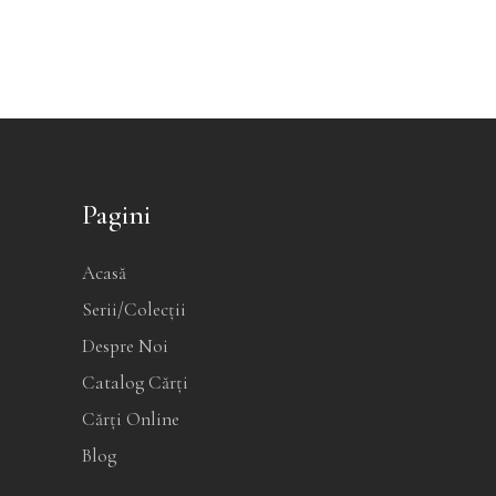
produsului.
Pagini
Acasă
Serii/Colecții
Despre Noi
Catalog Cărți
Cărți Online
Blog