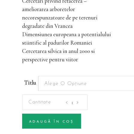
Cercetari privind refacerea –
ameliorarea arboretelor
necorespunzatoare de pe terenuri
degradate din Vrancea
Dimensiunea europeana a potentialului
stiintific al padurilor Romaniei
Cercetarea silvica in anul 2000 si
perspective pentru viitor
Titlu
Alege O Opțiune
Periodice
-
Volumul
ADAUGĂ ÎN COȘ
44
Alternative:
(1)