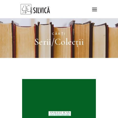
CĂRȚI
Serii/Colecții