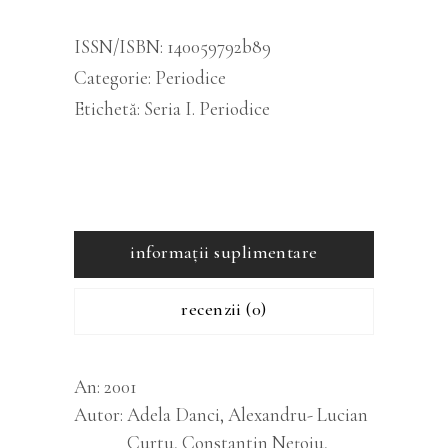
cantitatea
ISSN/ISBN:
140059792b89
Categorie:
Periodice
Etichetă:
Seria I. Periodice
informații suplimentare
recenzii (0)
An
2001
Autor
Adela Danci, Alexandru- Lucian
Curtu, Constantin Nețoiu,