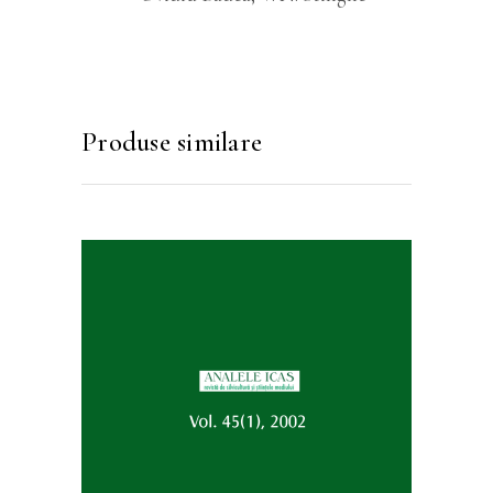
Produse similare
Acest
SELECTEAZĂ OPȚIUNILE
produs