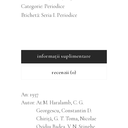
Categorie:
Periodice
Etichetă:
Seria I. Periodice
informații suplimentare
recenzii (0)
An
1937
Autor
At.M. Haralamb, C. G.
Georgescu, Constantin D.
Chiriță, G. T. Toma, Nicolae
Ovidiu Badea, V. N. Stinghe