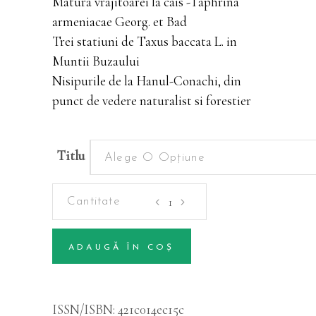
Matura vrajitoarei la cais -Taphrina
armeniacae Georg. et Bad
Trei statiuni de Taxus baccata L. in
Muntii Buzaului
Nisipurile de la Hanul-Conachi, din
punct de vedere naturalist si forestier
Titlu
Alege O Opțiune
Periodice
-
Volumul
ADAUGĂ ÎN COȘ
03
Alternative:
(1)
cantitatea
ISSN/ISBN:
421c014ec15c