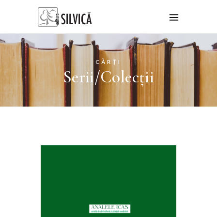
CĂRȚI
Serii/Colecții