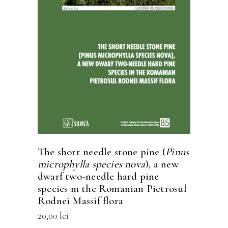
Acest
SELECTEAZĂ OPȚIUNILE
produs
are
mai
multe
variații.
Opțiunile
pot
fi
The short needle stone pine (
Pinus
alese
microphylla species nova
), a new
în
dwarf two-needle hard pine
species m the Romanian Pietrosul
pagina
Rodnei Massif flora
produsului.
20,00
lei