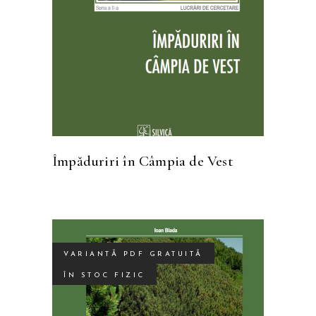
Împăduriri în Câmpia de Vest
VARIANTĂ PDF GRATUITĂ
ÎN STOC FIZIC