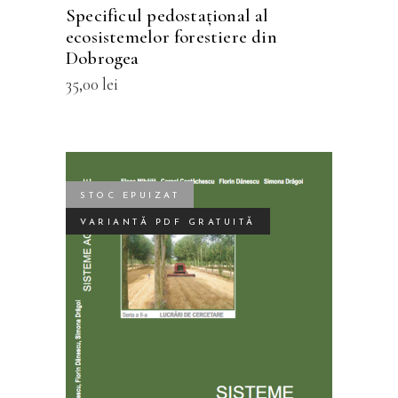
fi
Specificul pedostațional al
alese
ecosistemelor forestiere din
în
Dobrogea
pagina
35,00
lei
produsului.
STOC EPUIZAT
VARIANTĂ PDF GRATUITĂ
CITEȘTE MAI MULT