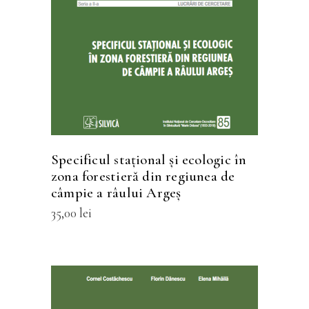
produs
are
mai
multe
variații.
Opțiunile
pot
fi
Specificul staţional şi ecologic în
alese
zona forestieră din regiunea de
în
câmpie a râului Argeş
pagina
35,00
lei
produsului.