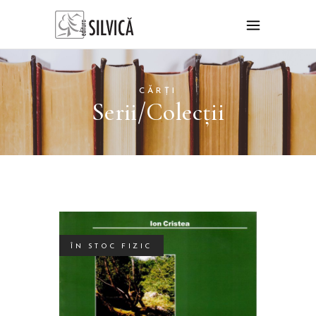
CĂRȚI
Serii/Colecții
ÎN STOC FIZIC