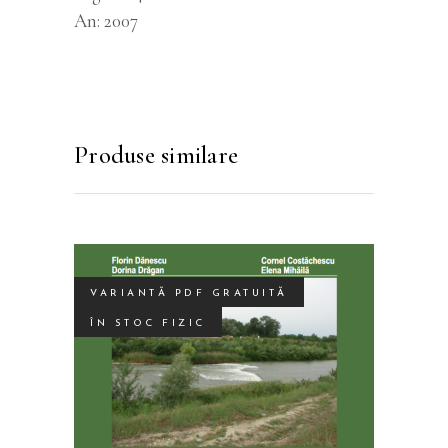
An
2007
Produse similare
VARIANTĂ PDF GRATUITĂ
ÎN STOC FIZIC
Acest
SELECTEAZĂ OPȚIUNILE