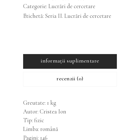
Categorie:
Lucrări de cercetare
cantitatea
Etichetă:
Seria II. Lucrări de cercetare
informații suplimentare
recenzii (0)
Greutate
1 kg
Autor
Cristea Ion
Tip
fizic
Limba
română
Pagini
146