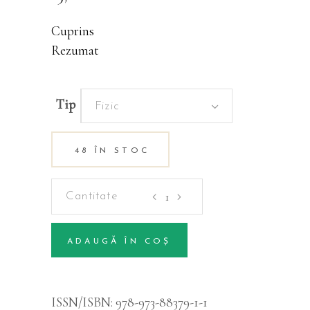
Cuprins
Rezumat
Tip
Fizic
48 ÎN STOC
Managementul
fondurilor
piscicole
ADAUGĂ ÎN COȘ
din
Alternative:
apele
de
ISSN/ISBN:
978-973-88379-1-1
munte