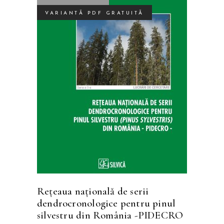
VARIANTĂ PDF GRATUITĂ
Acest
SELECTEAZĂ OPȚIUNILE
produs
are
mai
multe
variații.
Opțiunile
pot
fi
Rețeaua națională de serii
alese
dendrocronologice pentru pinul
în
silvestru din România -PIDECRO