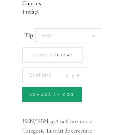
Cuprins
Prefață
Tip
Fizic
STOC EPUIZAT
Perdele
forestiere
de
ADAUGĂ ÎN COȘ
protecţie
Alternative:
cantitatea
ISSN/ISBN:
978-606-8020-02-0
Categorie:
Lucrări de cercetare