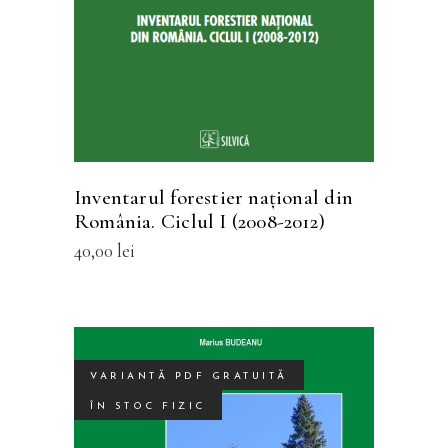
are
mai
multe
variații.
Opțiunile
pot
fi
Inventarul forestier naţional din
alese
România. Ciclul I (2008-2012)
în
40,00
lei
pagina
produsului.
VARIANTĂ PDF GRATUITĂ
ÎN STOC FIZIC