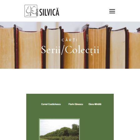
CĂRȚI
Serii/Colecții