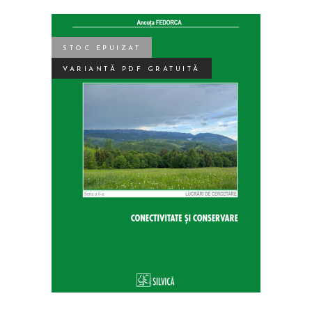
STOC EPUIZAT
VARIANTĂ PDF GRATUITĂ
Acest
SELECTEAZĂ OPȚIUNILE
produs
are
mai
multe
variații.
Opțiunile
pot
fi