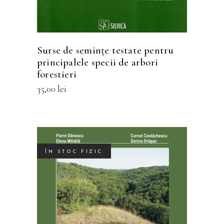
variații.
Opțiunile
pot
fi
Surse de semințe testate pentru
alese
principalele specii de arbori
în
forestieri
pagina
35,00
lei
produsului.
ÎN STOC FIZIC