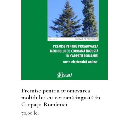
Acest
SELECTEAZĂ OPȚIUNILE
produs
are
mai
multe
variații.
Opțiunile
pot
fi
Premise pentru promovarea
alese
molidului cu coroană îngustă în
în
Carpaţii României
pagina
70,00
lei
produsului.