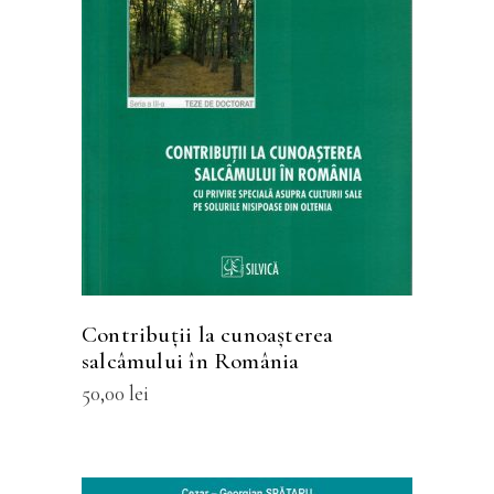
Acest
SELECTEAZĂ OPȚIUNILE
produs
are
mai
multe
variații.
Opțiunile
pot
fi
Contribuții la cunoașterea
alese
salcâmului în România
în
50,00
lei
pagina
produsului.