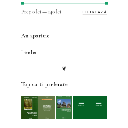
Preț
Preț
Preț:
0 lei
—
140 lei
FILTREAZĂ
minim
maxim
An aparitie
Limba
❦
Top carti preferate