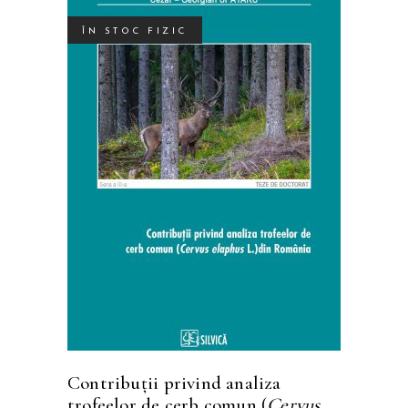
ÎN STOC FIZIC
Acest
SELECTEAZĂ OPȚIUNILE
produs
are
mai
multe
variații.
Opțiunile
pot
fi
Contribuții privind analiza
alese
trofeelor de cerb comun (
Cervus