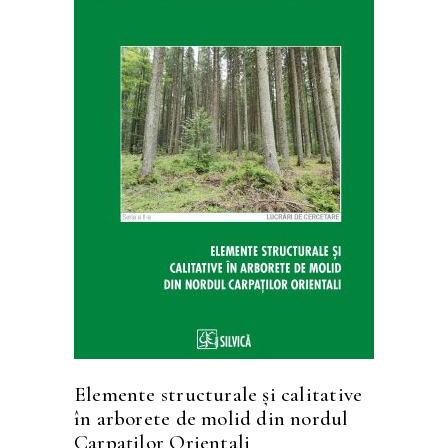
Acest
SELECTEAZĂ OPȚIUNILE
produs
are
mai
multe
variații.
Opțiunile
pot
fi
Elemente structurale şi calitative
alese
în arborete de molid din nordul
în
Carpaţilor Orientali