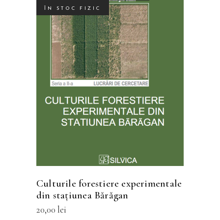
ÎN STOC FIZIC
Acest
SELECTEAZĂ OPȚIUNILE
produs
are
mai
multe
variații.
Opțiunile
pot
fi
Culturile forestiere experimentale
alese
din staţiunea Bărăgan
în
20,00
lei
pagina