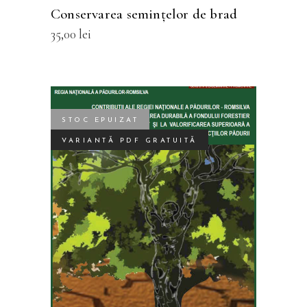
fi
Conservarea seminţelor de brad
alese
35,00
lei
în
pagina
produsului.
STOC EPUIZAT
VARIANTĂ PDF GRATUITĂ
CITEȘTE MAI MULT