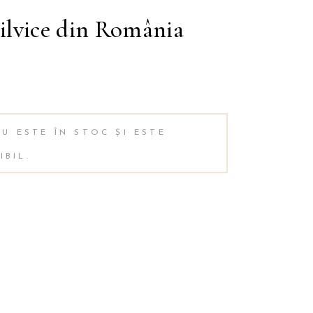
silvice din România
Alternative:
U ESTE ÎN STOC ȘI ESTE
IBIL.