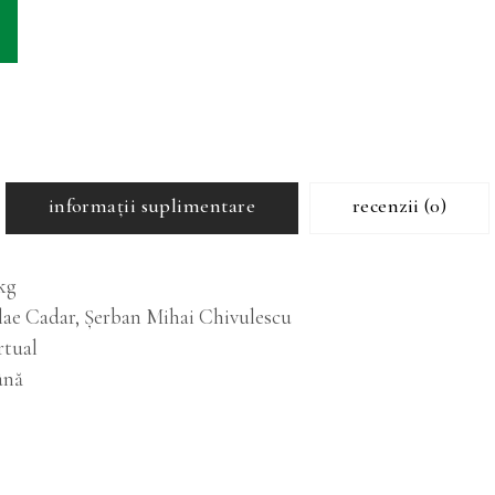
informații suplimentare
recenzii (0)
kg
lae Cadar, Şerban Mihai Chivulescu
irtual
ână