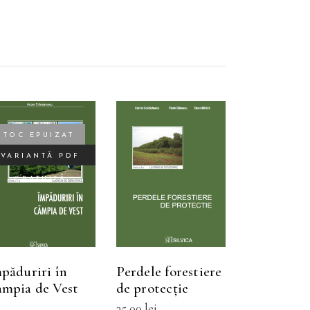
STOC EPUIZAT
VARIANTĂ PDF
CITEȘTE MAI
SELECTEAZĂ
Acest
GRATUITĂ
MULT
OPȚIUNILE
produs
are
mai
multe
păduriri în
Perdele forestiere
variații.
mpia de Vest
de protecţie
Opțiunile
35,00
lei