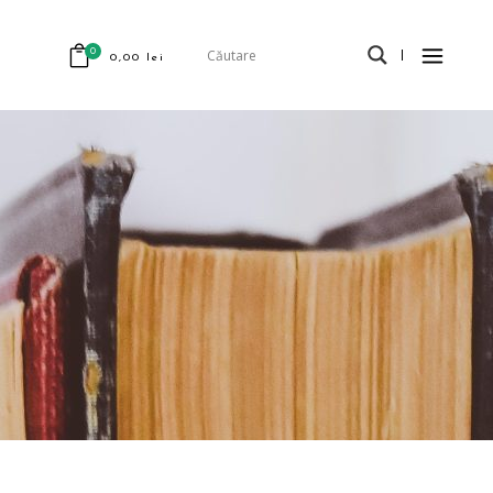
0
0,00
lei
odus în coș.