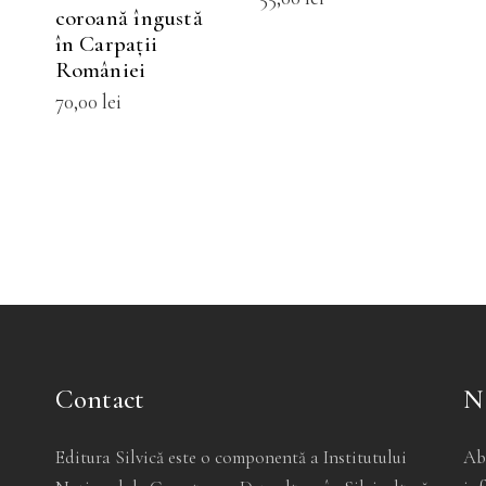
ot
pot
pot
coroană îngustă
i
fi
fi
în Carpaţii
României
lese
alese
alese
70,00
lei
n
în
în
agina
pagina
pagina
rodusului.
produsului.
produsului
Contact
N
Editura Silvică este o componentă a Institutului
Ab