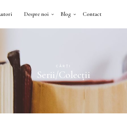
utori
Despre noi
Blog
Contact
Nu ai niciun pr
CĂRȚI
Serii/Colecții