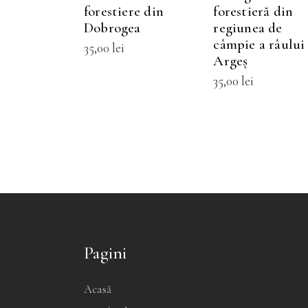
pot
p
forestiere din
forestieră din
fi
f
Dobrogea
regiunea de
câmpie a râului
alese
a
35,00
lei
Argeş
în
î
35,00
lei
pagina
p
produsului.
p
Pagini
Acasă