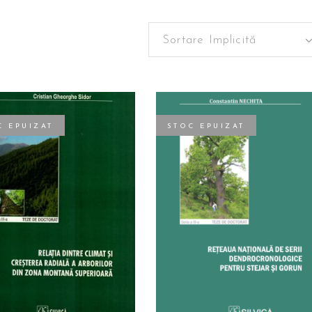
Sortare Implicită
C EPUIZAT
STOC EPUIZAT
ITEȘTE MAI MULT
CITEȘTE MAI MULT