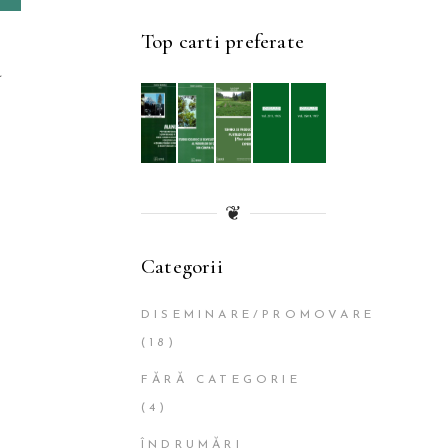
Top carti preferate
i
u
❦
Categorii
DISEMINARE/PROMOVARE
(18)
FĂRĂ CATEGORIE
(4)
ÎNDRUMĂRI