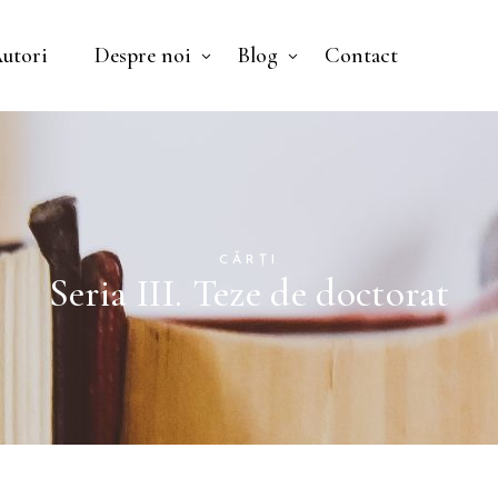
utori
Despre noi
Blog
Contact
Nu ai niciun pr
CĂRȚI
Seria III. Teze de doctorat