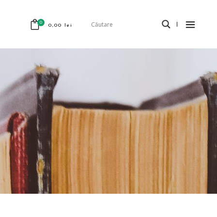
0
0,00
lei
odus în coș.