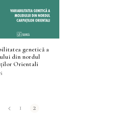
produs
are
mai
multe
variații.
Opțiunile
ilitatea genetică a
pot
ului din nordul
fi
ților Orientali
alese
ei
în
pagina
produsului.
1
2