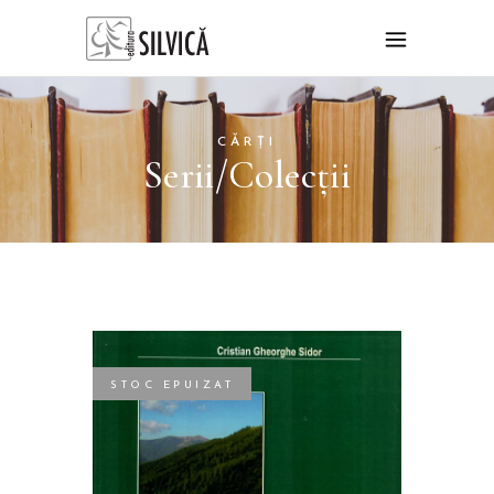
CĂRȚI
Serii/Colecții
STOC EPUIZAT