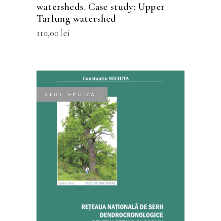
watersheds. Case study: Upper
pagina
Tarlung watershed
produsului.
110,00
lei
STOC EPUIZAT
CITEȘTE MAI MULT