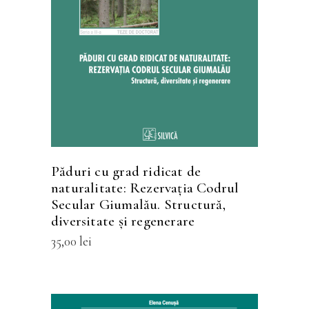
Acest
SELECTEAZĂ OPȚIUNILE
produs
are
mai
multe
variații.
Opțiunile
pot
fi
Păduri cu grad ridicat de
alese
naturalitate: Rezervaţia Codrul
în
Secular Giumalău. Structură,
diversitate şi regenerare
pagina
produsului.
35,00
lei