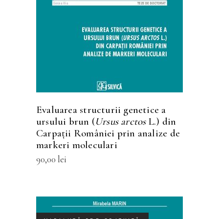
produs
are
mai
multe
variații.
Opțiunile
pot
fi
Evaluarea structurii genetice a
alese
ursului brun (
Ursus arctos
L.) din
în
Carpaţii României prin analize de
markeri moleculari
pagina
produsului.
90,00
lei