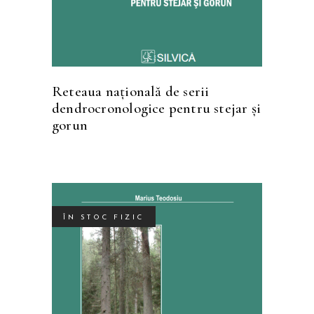
Reteaua naţională de serii
dendrocronologice pentru stejar şi
gorun
ÎN STOC FIZIC