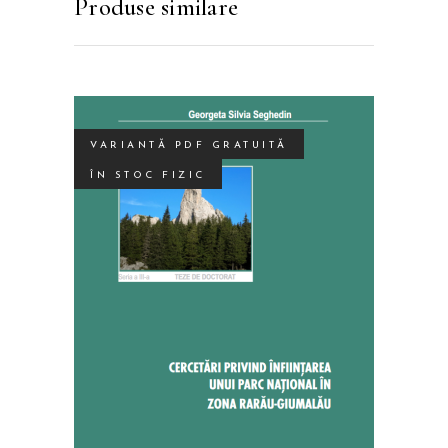
Produse similare
VARIANTĂ PDF GRATUITĂ
ÎN STOC FIZIC
Acest
SELECTEAZĂ OPȚIUNILE
produs
are
mai
multe
variații.