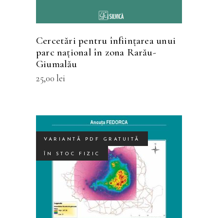
Opțiunile
pot
fi
Cercetări pentru înfiinţarea unui
alese
parc naţional în zona Rarău-
în
Giumalău
pagina
25,00
lei
produsului.
VARIANTĂ PDF GRATUITĂ
ÎN STOC FIZIC
Acest
SELECTEAZĂ OPȚIUNILE