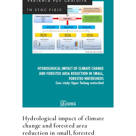
VARIANTĂ PDF GRATUITĂ
ÎN STOC FIZIC
Acest
SELECTEAZĂ OPȚIUNILE
produs
are
mai
multe
variații.
Opțiunile
pot
fi
Hydrological impact of climate
alese
change and forested area
în
reduction in small, forested