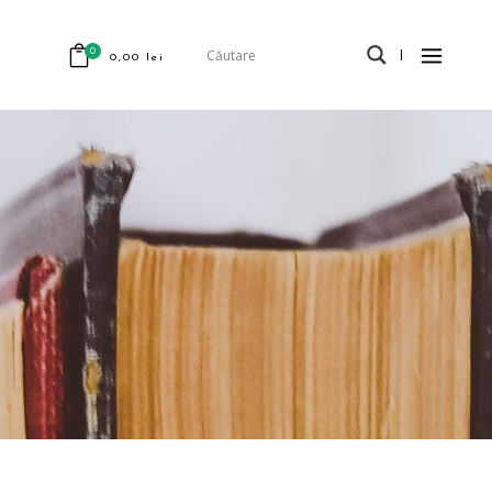
0
0,00
lei
odus în coș.