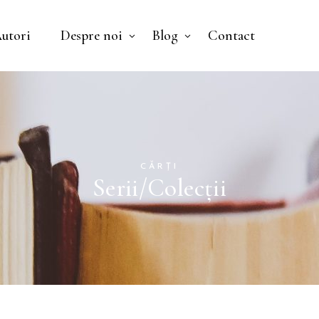
utori
Despre noi
Blog
Contact
Nu ai niciun pr
CĂRȚI
Serii/Colecții