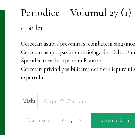
Periodice – Volumul 27 (1)
0,00
lei
Cercetari asupra prevenirii si combaterii singamoze
Cercetari asupra pasarilor ihtiofage din Delta Dun
Sporul natural la caprior in Romania
Cercetari privind posibilitatea detinerii iepurelui s
exportului
Titlu
Alege O Opțiune
Periodice
ADAUGĂ ÎN
-
Alternative:
Volumul