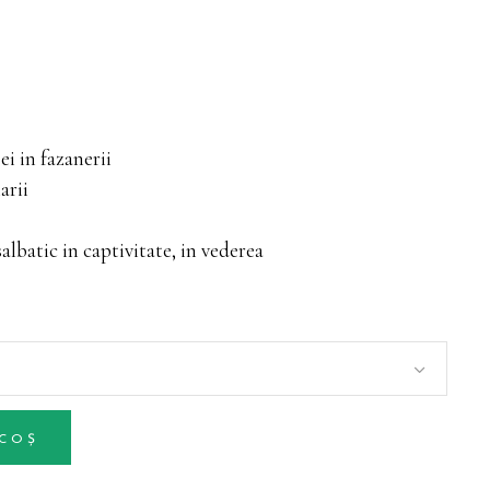
i in fazanerii
arii
albatic in captivitate, in vederea
 COȘ