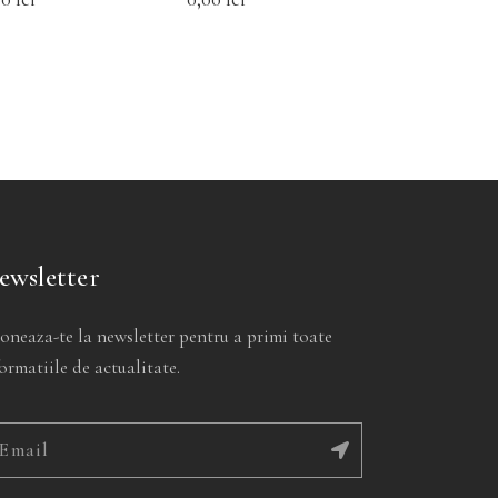
pot
pot
fi
fi
alese
alese
în
în
pagina
pagina
.
produsului.
produsului.
ewsletter
oneaza-te la newsletter pentru a primi toate
ormatiile de actualitate.