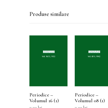
Produse similare
SELECTEAZĂ
SELECTEAZ
Acest
A
OPȚIUNILE
OPȚIUNILE
produs
p
are
a
mai
multe
m
Periodice –
Periodice –
variații.
v
Volumul 16 (1)
Volumul 08 (1)
Opțiunile
O
0,00
lei
0,00
lei