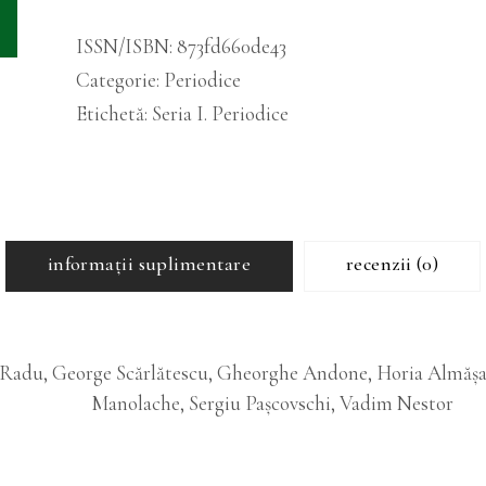
27
ISSN/ISBN:
873fd660de43
(1)
Categorie:
Periodice
cantitatea
Etichetă:
Seria I. Periodice
informații suplimentare
recenzii (0)
 Radu, George Scărlătescu, Gheorghe Andone, Horia Almășa
Manolache, Sergiu Pașcovschi, Vadim Nestor