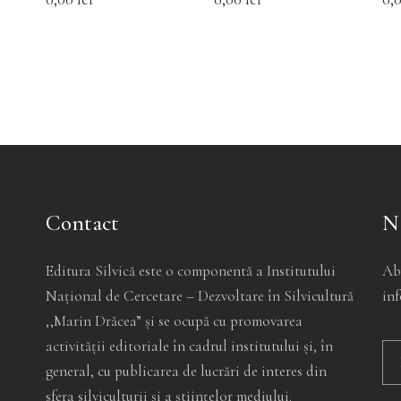
ot
pot
pot
i
fi
fi
lese
alese
alese
n
în
în
agina
pagina
pagina
rodusului.
produsului.
produsului
Contact
N
Editura Silvică este o componentă a Institutului
Ab
Național de Cercetare – Dezvoltare în Silvicultură
inf
,,Marin Drăcea” și se ocupă cu promovarea
activității editoriale în cadrul institutului și, în
general, cu publicarea de lucrări de interes din
sfera silviculturii și a științelor mediului.