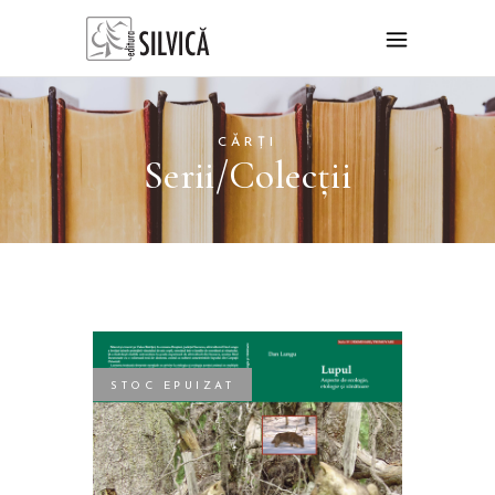
CĂRȚI
Serii/Colecții
STOC EPUIZAT