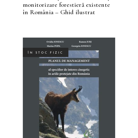
monitorizare forestieră existente
în România – Ghid ilustrat
ÎN STOC FIZIC
Acest
SELECTEAZĂ OPȚIUNILE
produs
are
mai
multe