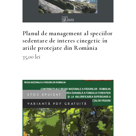
variații.
Opțiunile
pot
fi
Planul de management al speciilor
alese
sedentare de interes cinegetic în
în
ariile protejate din România
pagina
35,00
lei
produsului.
STOC EPUIZAT
VARIANTĂ PDF GRATUITĂ