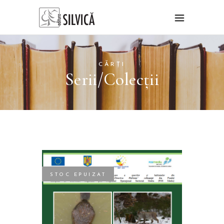
CĂRȚI
Serii/Colecții
STOC EPUIZAT