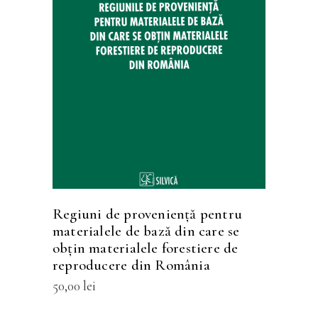
Acest
SELECTEAZĂ OPȚIUNILE
produs
are
mai
multe
variații.
Opțiunile
pot
fi
Regiuni de provenienţă pentru
alese
materialele de bază din care se
în
obţin materialele forestiere de
reproducere din România
pagina
produsului.
50,00
lei