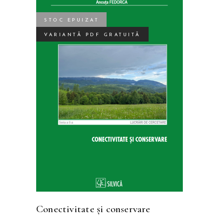
STOC EPUIZAT
VARIANTĂ PDF GRATUITĂ
Acest
SELECTEAZĂ OPȚIUNILE
produs
are
mai
multe
variații.
Opțiunile
pot
fi
Conectivitate și conservare
alese