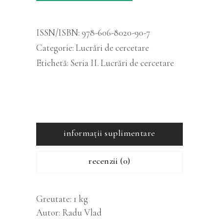
Alternative:
în
arborete
ISSN/ISBN:
978-606-8020-90-7
de
Categorie:
Lucrări de cercetare
molid
din
Etichetă:
Seria II. Lucrări de cercetare
nordul
Carpaţilor
Orientali
cantitatea
informații suplimentare
recenzii (0)
Greutate
1 kg
Autor
Radu Vlad