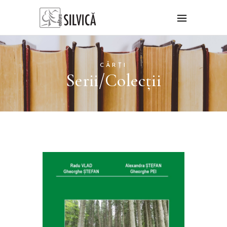
CĂRȚI
Serii/Colecții