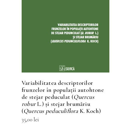
Acest
SELECTEAZĂ OPȚIUNILE
produs
are
mai
multe
variații.
Opțiunile
pot
fi
Variabilitatea descriptorilor
alese
frunzelor în populaţii autohtone
în
de stejar peduculat (
Quercus
robur
L.) şi stejar brumăriu
pagina
(
Quercus peduculiflora
K. Koch)
produsului.
35,00
lei