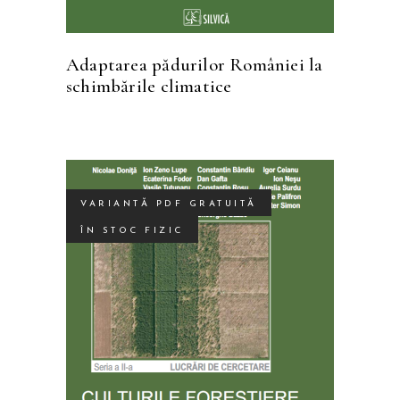
Adaptarea pădurilor României la
schimbările climatice
VARIANTĂ PDF GRATUITĂ
ÎN STOC FIZIC
Acest
SELECTEAZĂ OPȚIUNILE
produs
are