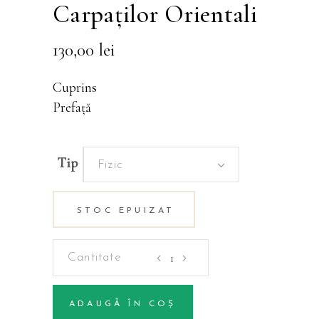
Carpaţilor Orientali
130,00
lei
Cuprins
Prefață
Tip
Fizic
STOC EPUIZAT
Elemente
structurale
şi
ADAUGĂ ÎN COȘ
calitative