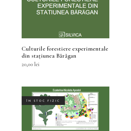
mai
multe
variații.
Opțiunile
pot
fi
Culturile forestiere experimentale
alese
din staţiunea Bărăgan
în
20,00
lei
pagina
produsului.
ÎN STOC FIZIC