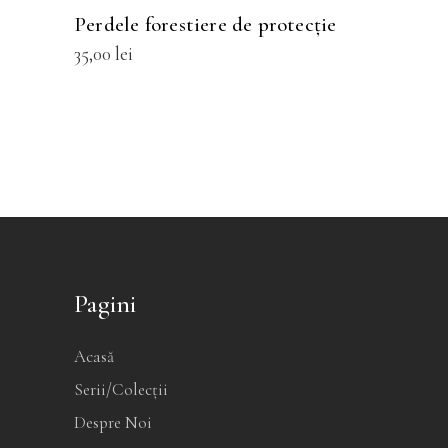
fi
Perdele forestiere de protecţie
alese
35,00
lei
în
pagina
produsului.
Pagini
Acasă
Serii/Colecții
Despre Noi