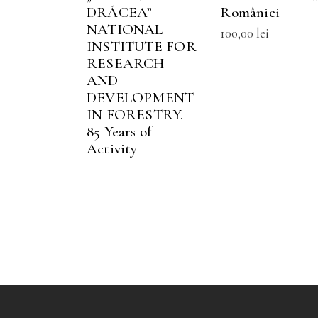
v
DRĂCEA”
României
O
NATIONAL
100,00
lei
p
INSTITUTE FOR
f
RESEARCH
AND
a
DEVELOPMENT
î
IN FORESTRY.
p
85 Years of
p
Activity