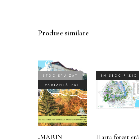
Produse similare
STOC EPUIZAT
ÎN STOC FIZIC
VARIANTĂ PDF
CITEȘTE MAI
SELECTEAZ
A
GRATUITĂ
MULT
OPȚIUNILE
p
a
m
„MARIN
Harta forestieră