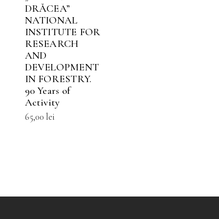
ariații.
variații.
DRĂCEA”
pțiunile
Opțiunile
NATIONAL
ot
pot
INSTITUTE FOR
i
fi
RESEARCH
AND
lese
alese
DEVELOPMENT
n
în
IN FORESTRY.
agina
pagina
90 Years of
rodusului.
produsului.
Activity
65,00
lei