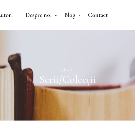
utori
Despre noi
Blog
Contact
Nu ai niciun pr
CĂRȚI
Serii/Colecții