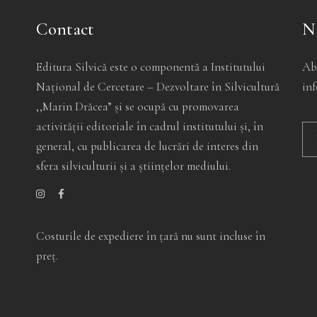
Contact
N
Editura Silvică este o componentă a Institutului
Ab
Național de Cercetare – Dezvoltare în Silvicultură
inf
,,Marin Drăcea” și se ocupă cu promovarea
activității editoriale în cadrul institutului și, în
general, cu publicarea de lucrări de interes din
sfera silviculturii și a științelor mediului.
Alt
Costurile de expediere în ţară nu sunt incluse în
preţ.