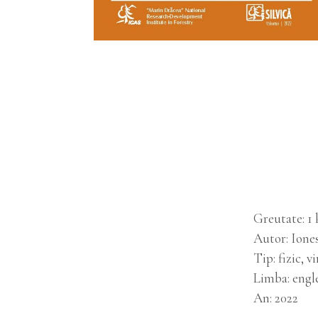
Greutate
1 
Autor
Ione
Tip
fizic, v
Limba
engl
An
2022