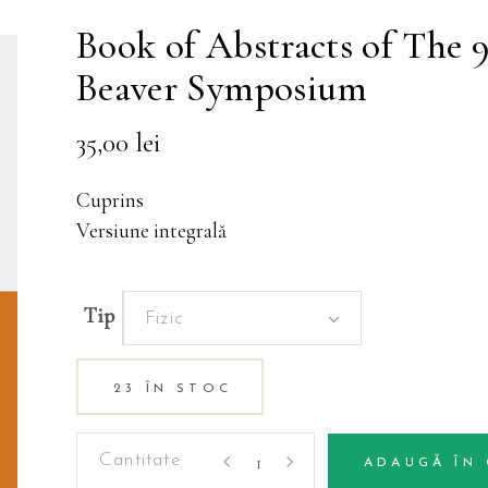
Book of Abstracts of The 9
Beaver Symposium
35,00
lei
Cuprins
Versiune integrală
Tip
Fizic
23 ÎN STOC
Book
ADAUGĂ ÎN
of