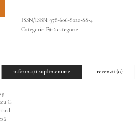
Alternative:
Abstracts
of
ISSN/ISBN:
978-606-8020-88-4
The
Categorie:
Fără categorie
9th
International
Beaver
Symposium
cantitatea
informații suplimentare
recenzii (0)
kg
scu G
irtual
eză