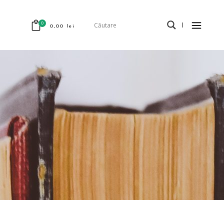
0
0,00
lei
odus în coș.