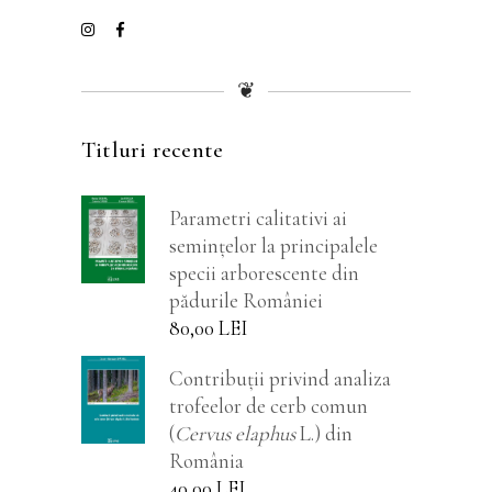
❦
Titluri recente
Parametri calitativi ai
semințelor la principalele
specii arborescente din
pădurile României
80,00
LEI
Contribuții privind analiza
trofeelor de cerb comun
(
Cervus elaphus
L.) din
România
40,00
LEI